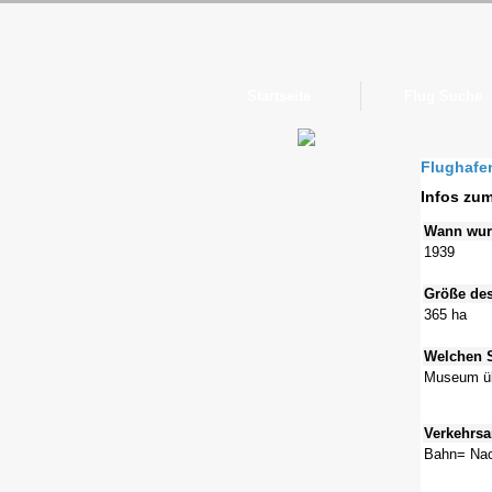
Startseite
Flug Suche
Flughafe
Infos zu
Wann wurd
1939
Größe des
365 ha
Welchen S
Museum übe
Verkehrsa
Bahn= Nach