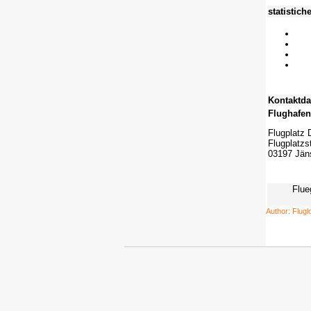
statistich
Kontaktda
Flughafe
Flugplatz 
Flugplatzst
03197 Jän
Flue
Author: Flugl